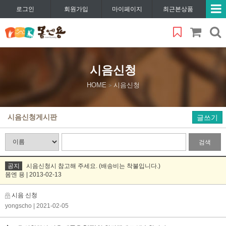
로그인
회원가입
마이페이지
최근본상품
시음신청
HOME
시음신청
>
시음신청게시판
글쓰기
검색
공지
시음신청시 참고해 주세요. (배송비는 착불입니다.)
몸엔 용 | 2013-02-13
시음 신청
yongscho
| 2021-02-05