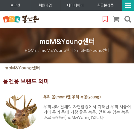
로그인
회원가입
마이페이지
최근본상품
moM&Young센터
HOME
moM&Young센터
moM&Young센터
>
>
moM&Young센터
몸엔용 브랜드 의미
우리 몸(mom)엔 우리 녹용(young)
우리나라 천혜의 자연환경에서 자라난 우리 사슴이
기에 우리 몸에 가장 좋은 녹용, 믿을 수 있는 녹용
바로 몸엔용(moM&Young)입니다.