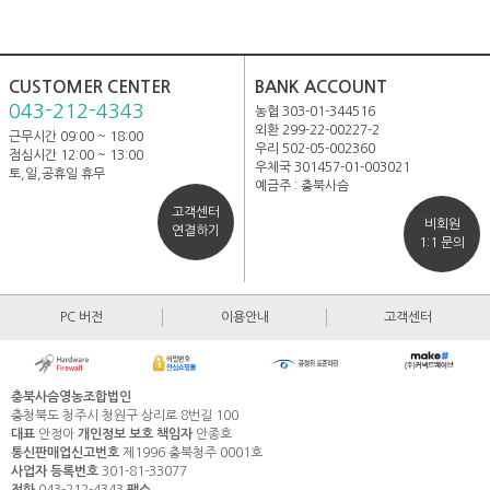
CUSTOMER CENTER
BANK ACCOUNT
043-212-4343
농협 303-01-344516
외환 299-22-00227-2
근무시간 09:00 ~ 18:00
우리 502-05-002360
점심시간 12:00 ~ 13:00
우체국 301457-01-003021
토,일,공휴일 휴무
예금주 : 충북사슴
고객센터
비회원
연결하기
1:1 문의
PC 버전
이용안내
고객센터
충북사슴영농조합법인
충청북도 청주시 청원구 상리로 8번길 100
대표
안정아
개인정보 보호 책임자
안종호
통신판매업신고번호
제1996 충북청주 0001호
사업자 등록번호
301-81-33077
전화
043-212-4343
팩스