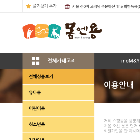
즐겨찾기 추가
서울 신0미 고객님 주문하신 The 착한녹용
전북 이0미 고객님 주문하신 원방 제품을 
서울 김0석 고객님 주문하신 유근형 녹용 
울산 엄0경 고객님 주문하신 착한녹용(상중
전체카테고리
moM&Y
전체상품보기
이용안내
유아용
어린이용
저희 쇼핑몰을 방문해
청소년용
처음 오신 분은 먼저
회원가입을 안 하시