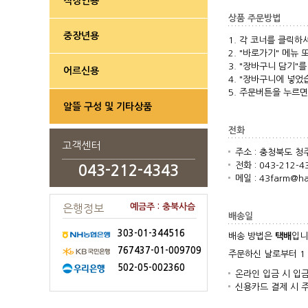
직장인용
상품 주문방법
중장년용
1. 각 코너를 클릭하
2. "바로가기" 메뉴
3. "장바구니 담기"
어르신용
4. "장바구니에 넣었
5. 주문버튼을 누르면
알뜰 구성 및 기타상품
전화
고객센터
주소 : 충청북도 청
전화 : 043-212-4
043-212-4343
메일 : 43farm@ha
예금주 : 충북사슴
은행정보
배송일
303-01-344516
배송 방법은
택배
입니
767437-01-009709
주문하신 날로부터 1 
502-05-002360
온라인 입금 시 입금 
신용카드 결제 시 주문