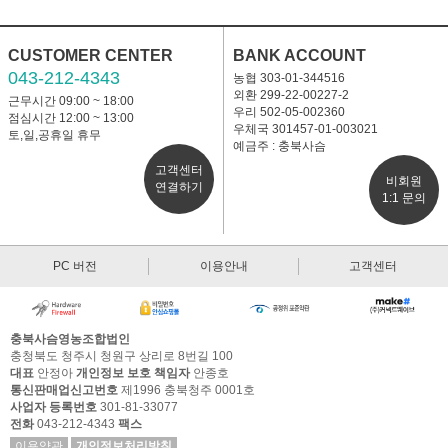
CUSTOMER CENTER
BANK ACCOUNT
043-212-4343
농협 303-01-344516
외환 299-22-00227-2
근무시간 09:00 ~ 18:00
우리 502-05-002360
점심시간 12:00 ~ 13:00
우체국 301457-01-003021
토,일,공휴일 휴무
예금주 : 충북사슴
고객센터
비회원
연결하기
1:1 문의
PC 버전
이용안내
고객센터
충북사슴영농조합법인
충청북도 청주시 청원구 상리로 8번길 100
대표
안정아
개인정보 보호 책임자
안종호
통신판매업신고번호
제1996 충북청주 0001호
사업자 등록번호
301-81-33077
전화
043-212-4343
팩스
이용약관
개인정보처리방침