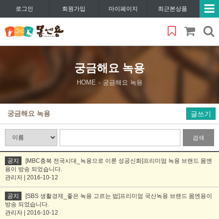
로그인
회원가입
마이페이지
최근본상품
궁금해요 녹용
HOME
궁금해요 녹용
>
궁금해요 녹용
글쓰기
검색
공지
[MBC충북 전국시대_녹용으로 이룬 성공신화]프리미엄 녹용 브랜드 몸엔
용이 방송 되었습니다.
관리자 | 2016-10-12
공지
[SBS 생활경제_좋은 녹용 고르는 법]프리미엄 국산녹용 브랜드 몸엔용이
방송 되었습니다.
관리자 | 2016-10-12