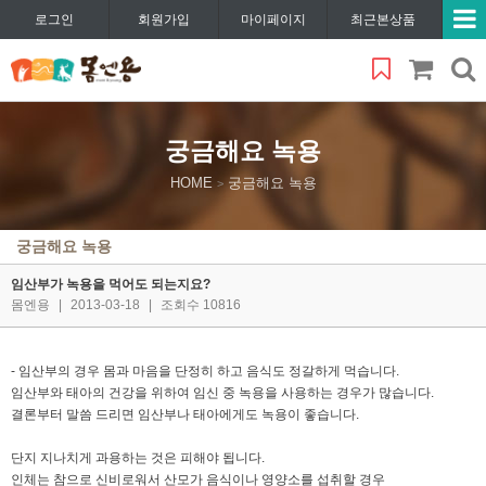
로그인
회원가입
마이페이지
최근본상품
궁금해요 녹용
HOME
궁금해요 녹용
>
궁금해요 녹용
임산부가 녹용을 먹어도 되는지요?
몸엔용
|
2013-03-18
|
조회수 10816
- 임산부의 경우 몸과 마음을 단정히 하고 음식도 정갈하게 먹습니다.
임산부와 태아의 건강을 위하여 임신 중 녹용을 사용하는 경우가 많습니다.
결론부터 말씀 드리면 임산부나 태아에게도 녹용이 좋습니다.
단지 지나치게 과용하는 것은 피해야 됩니다.
인체는 참으로 신비로워서 산모가 음식이나 영양소를 섭취할 경우